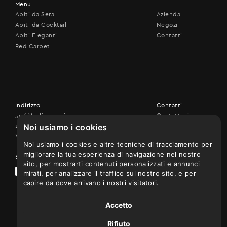
Menu
Abiti da Sera
Azienda
Abiti da Cocktail
Negozi
Abiti Eleganti
Contatti
Red Carpet
Indirizzo
Contatti
506 Vouliagmenis ave.,
Contattaci
Noi usiamo i cookies
17456 Alimos
+30 210 9926507
Vedi sulla mappa
Noi usiamo i cookies e altre tecniche di tracciamento per
migliorare la tua esperienza di navigazione nel nostro
Seguici su
sito, per mostrarti contenuti personalizzati e annunci
mirati, per analizzare il traffico sul nostro sito, e per
capire da dove arrivano i nostri visitatori.
Accetto
Rifiuto