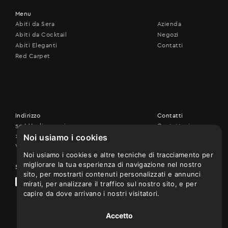
Menu
Abiti da Sera
Azienda
Abiti da Cocktail
Negozi
Abiti Eleganti
Contatti
Red Carpet
Indirizzo
Contatti
506 Vouliagmenis ave.,
Contattaci
Noi usiamo i cookies
17456 Alimos
+30 210 9926507
Vedi sulla mappa
Noi usiamo i cookies e altre tecniche di tracciamento per
migliorare la tua esperienza di navigazione nel nostro
Seguici su
sito, per mostrarti contenuti personalizzati e annunci
mirati, per analizzare il traffico sul nostro sito, e per
capire da dove arrivano i nostri visitatori.
Accetto