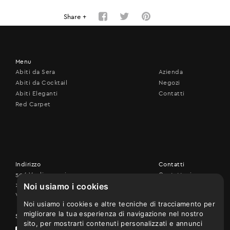
Share +
Menu
Abiti da Sera
Azienda
Abiti da Cocktail
Negozi
Abiti Eleganti
Contatti
Red Carpet
Indirizzo
Contatti
506 Vouliagmenis ave.,
Contattaci
Noi usiamo i cookies
17456 Alimos
+30 210 9926507
Vedi sulla mappa
Noi usiamo i cookies e altre tecniche di tracciamento per
migliorare la tua esperienza di navigazione nel nostro
Seguici su
sito, per mostrarti contenuti personalizzati e annunci