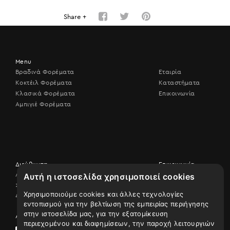
Share +
Menu
Βραδινά Φορέματα
Εταιρία
Κοκτέιλ Φορέματα
Καταστήματα
Κλασικά Φορέματα
Επικοινωνία
Αμπιγιέ Φορέματα
Διεύθυνση
Επικοινωνία
Λεωφ. Βουλιαγμένης 506,
Αυτή η ιστοσελίδα χρησιμοποιεί cookies
Επικοινωνήστε
17456 Άλιμος
μαζί μας
Χρησιμοποιούμε cookies και άλλες τεχνολογίες
Δείτε τον χάρτη
210 9926507
εντοπισμού για την βελτίωση της εμπειρίας περιήγησης
στην ιστοσελίδα μας, για την εξατομίκευση
Ακολουθήστε μας
περιεχομένου και διαφημίσεων, την παροχή λειτουργιών