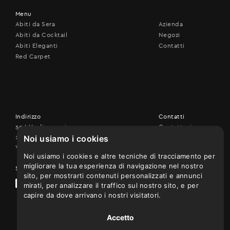
Menu
Abiti da Sera
Azienda
Abiti da Cocktail
Negozi
Abiti Eleganti
Contatti
Red Carpet
Indirizzo
Contatti
506 Vouliagmenis ave.,
Contattaci
Noi usiamo i cookies
17456 Alimos
+30 210 9926507
Vedi sulla mappa
Noi usiamo i cookies e altre tecniche di tracciamento per
migliorare la tua esperienza di navigazione nel nostro
Seguici su
sito, per mostrarti contenuti personalizzati e annunci
mirati, per analizzare il traffico sul nostro sito, e per
capire da dove arrivano i nostri visitatori.
Accetto