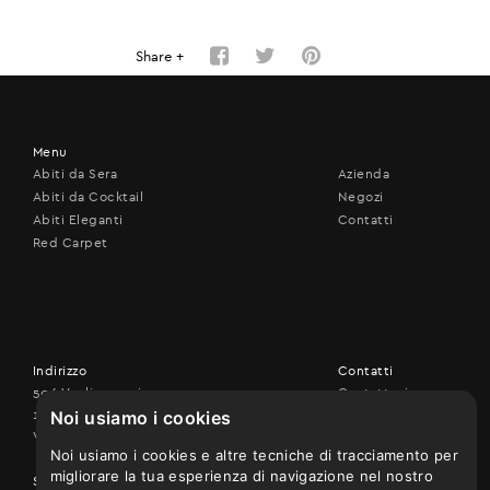
Share +
Menu
Abiti da Sera
Azienda
Abiti da Cocktail
Negozi
Abiti Eleganti
Contatti
Red Carpet
Indirizzo
Contatti
506 Vouliagmenis ave.,
Contattaci
Noi usiamo i cookies
17456 Alimos
+30 210 9926507
Vedi sulla mappa
Noi usiamo i cookies e altre tecniche di tracciamento per
migliorare la tua esperienza di navigazione nel nostro
Seguici su