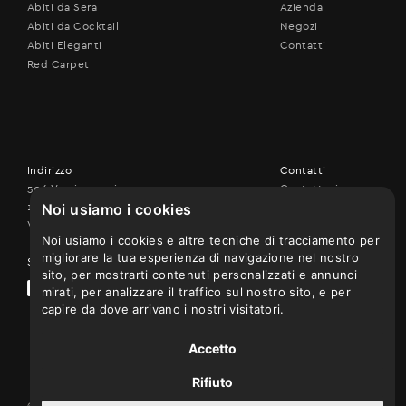
Abiti da Sera
Azienda
Abiti da Cocktail
Negozi
Abiti Eleganti
Contatti
Red Carpet
Indirizzo
Contatti
506 Vouliagmenis ave.,
Contattaci
Noi usiamo i cookies
17456 Alimos
+30 210 9926507
Vedi sulla mappa
Noi usiamo i cookies e altre tecniche di tracciamento per
migliorare la tua esperienza di navigazione nel nostro
Seguici su
sito, per mostrarti contenuti personalizzati e annunci
mirati, per analizzare il traffico sul nostro sito, e per
capire da dove arrivano i nostri visitatori.
Accetto
Rifiuto