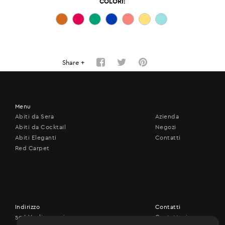
COLORI:
Share +
Menu
Abiti da Sera
Azienda
Abiti da Cocktail
Negozi
Abiti Eleganti
Contatti
Red Carpet
Indirizzo
Contatti
506 Vouliagmenis ave.,
Contattaci