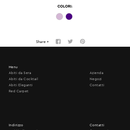
COLORI:
Share +
Menu
Abiti da Sera
Azienda
Abiti da Cocktail
Negozi
Abiti Eleganti
Contatti
Red Carpet
Indirizzo
Contatti