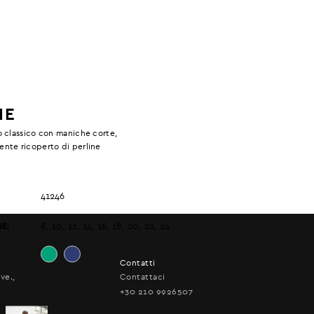
IE
 classico con maniche corte,
nte ricoperto di perline
41246
E:
8, 10, 12, 14, 16, 18, 20, 22, 24
Contatti
ve.,
Contattaci
+30 210 9926507