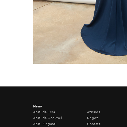
Menu
Abiti da Sera
Azienda
Abiti da Cocktail
Negozi
Abiti Eleganti
Contatti