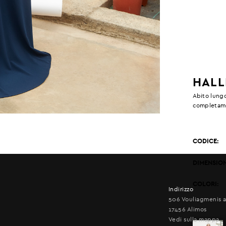
HALL
Abito lungo
completame
CODICE:
DIMENSION
COLORI:
Indirizzo
506 Vouliagmenis a
17456 Alimos
Vedi sulla mappa