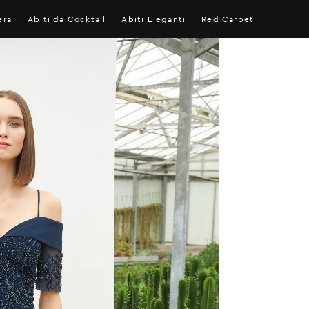
era
Abiti da Cocktail
Abiti Eleganti
Red Carpet