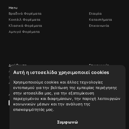
Menu
Βραδινά Φορέματα
Εταιρία
Κοκτέιλ Φορέματα
Καταστήματα
Κλασικά Φορέματα
Επικοινωνία
Αμπιγιέ Φορέματα
Διεύθυνση
Επικοινωνία
Λεωφ. Βουλιαγμένης 506,
Αυτή η ιστοσελίδα χρησιμοποιεί cookies
Επικοινωνήστε
17456 Άλιμος
μαζί μας
Χρησιμοποιούμε cookies και άλλες τεχνολογίες
Δείτε τον χάρτη
210 9926507
εντοπισμού για την βελτίωση της εμπειρίας περιήγησης
στην ιστοσελίδα μας, για την εξατομίκευση
Ακολουθήστε μας
περιεχομένου και διαφημίσεων, την παροχή λειτουργιών
κοινωνικών μέσων και την ανάλυση της
επισκεψιμότητάς μας.
Συμφωνώ