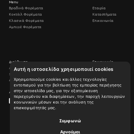
Menu
Βραδινά Φορέματα
Εταιρία
Κοκτέιλ Φορέματα
Καταστήματα
Κλασικά Φορέματα
Επικοινωνία
Αμπιγιέ Φορέματα
Διεύθυνση
Επικοινωνία
Λεωφ. Βουλιαγμένης 506,
Αυτή η ιστοσελίδα χρησιμοποιεί cookies
Επικοινωνήστε
17456 Άλιμος
μαζί μας
Χρησιμοποιούμε cookies και άλλες τεχνολογίες
Δείτε τον χάρτη
210 9926507
εντοπισμού για την βελτίωση της εμπειρίας περιήγησης
στην ιστοσελίδα μας, για την εξατομίκευση
Ακολουθήστε μας
περιεχομένου και διαφημίσεων, την παροχή λειτουργιών
κοινωνικών μέσων και την ανάλυση της
επισκεψιμότητάς μας.
Συμφωνώ
Αρνούμαι