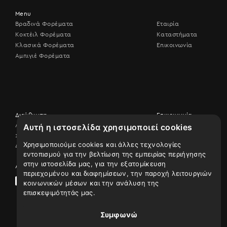
Menu
Βραδινά Φορέματα
Εταιρία
Κοκτέιλ Φορέματα
Καταστήματα
Κλασικά Φορέματα
Επικοινωνία
Αμπιγιέ Φορέματα
Διεύθυνση
Επικοινωνία
Λεωφ. Βουλιαγμένης 506,
Αυτή η ιστοσελίδα χρησιμοποιεί cookies
Επικοινωνήστε
17456 Άλιμος
μαζί μας
Χρησιμοποιούμε cookies και άλλες τεχνολογίες
Δείτε τον χάρτη
210 9926507
εντοπισμού για την βελτίωση της εμπειρίας περιήγησης
στην ιστοσελίδα μας, για την εξατομίκευση
Ακολουθήστε μας
περιεχομένου και διαφημίσεων, την παροχή λειτουργιών
κοινωνικών μέσων και την ανάλυση της
επισκεψιμότητάς μας.
Συμφωνώ