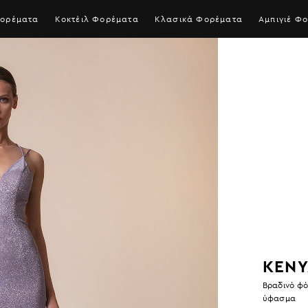
S
Φορέματα
Κοκτέιλ Φορέματα
Κλασικά Φορέματα
Αμπιγιέ Φ
fo
a
c
KEN
Βραδινό φ
ύφασμα