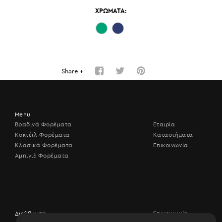
ΧΡΩΜΑΤΑ:
Share +
Menu
Βραδινά Φορέματα
Εταιρία
Κοκτέιλ Φορέματα
Καταστήματα
Κλασικά Φορέματα
Επικοινωνία
Αμπιγιέ Φορέματα
Διεύθυνση
Επικοινωνία