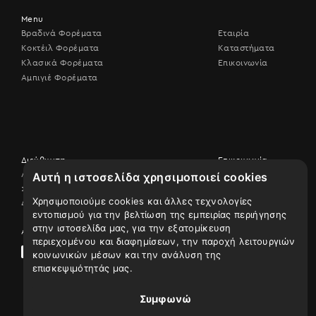
Menu
Βραδινά Φορέματα
Εταιρία
Κοκτέιλ Φορέματα
Καταστήματα
Κλασικά Φορέματα
Επικοινωνία
Αμπιγιέ Φορέματα
Διεύθυνση
Επικοινωνία
Λεωφ. Βουλιαγμένης 506,
Αυτή η ιστοσελίδα χρησιμοποιεί cookies
Επικοινωνήστε
17456 Άλιμος
μαζί μας
Χρησιμοποιούμε cookies και άλλες τεχνολογίες
Δείτε τον χάρτη
210 9926507
εντοπισμού για την βελτίωση της εμπειρίας περιήγησης
στην ιστοσελίδα μας, για την εξατομίκευση
Ακολουθήστε μας
περιεχομένου και διαφημίσεων, την παροχή λειτουργιών
κοινωνικών μέσων και την ανάλυση της
επισκεψιμότητάς μας.
Συμφωνώ