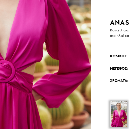
ANAS
Κοκτέιλ φό
στο πλαί κα
ΚΩΔΙΚΟΣ:
ΜΕΓΕΘΟΣ:
ΧΡΩΜΑΤΑ: