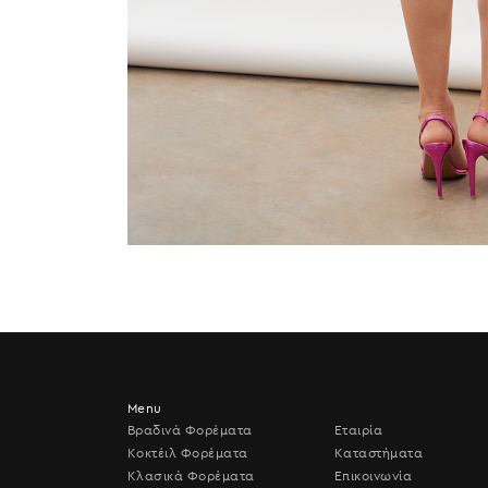
Menu
Βραδινά Φορέματα
Εταιρία
Κοκτέιλ Φορέματα
Καταστήματα
Κλασικά Φορέματα
Επικοινωνία