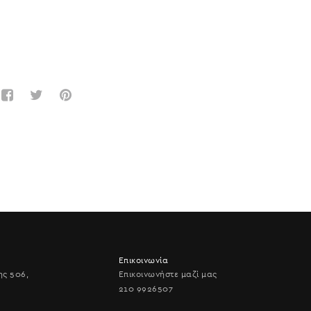
Επικοινωνία
ης 506,
Επικοινωνήστε μαζί μας
210 9926507