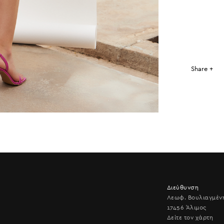
Share +
Διεύθυνση
Λεωφ. Βουλιαγμέν
17456 Άλιμος
Δείτε τον χάρτη