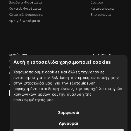
Βραδινά Φορέματα
Εταιρία
Κοκτέιλ Φορέματα
Καταστήματα
Κλασικά Φορέματα
Επικοινωνία
Αμπιγιέ Φορέματα
Διεύθυνση
Επικοινωνία
Λεωφ. Βουλιαγμένης 506,
Αυτή η ιστοσελίδα χρησιμοποιεί cookies
Επικοινωνήστε
17456 Άλιμος
μαζί μας
Χρησιμοποιούμε cookies και άλλες τεχνολογίες
Δείτε τον χάρτη
210 9926507
εντοπισμού για την βελτίωση της εμπειρίας περιήγησης
στην ιστοσελίδα μας, για την εξατομίκευση
Ακολουθήστε μας
περιεχομένου και διαφημίσεων, την παροχή λειτουργιών
κοινωνικών μέσων και την ανάλυση της
επισκεψιμότητάς μας.
Συμφωνώ
Αρνούμαι