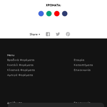
ΧΡΩΜΑΤΑ:
Share +
Menu
Βραδινά Φορέματα
Εταιρία
Κοκτέιλ Φορέματα
Καταστήματα
Κλασικά Φορέματα
Επικοινωνία
Αμπιγιέ Φορέματα
Διεύθυνση
Επικοινωνία