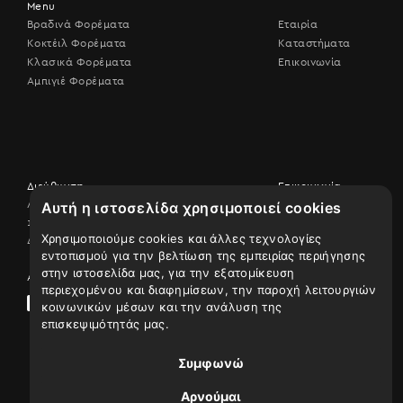
Menu
Βραδινά Φορέματα
Εταιρία
Κοκτέιλ Φορέματα
Καταστήματα
Κλασικά Φορέματα
Επικοινωνία
Αμπιγιέ Φορέματα
Διεύθυνση
Επικοινωνία
Λεωφ. Βουλιαγμένης 506,
Αυτή η ιστοσελίδα χρησιμοποιεί cookies
Επικοινωνήστε
17456 Άλιμος
μαζί μας
Χρησιμοποιούμε cookies και άλλες τεχνολογίες
Δείτε τον χάρτη
210 9926507
εντοπισμού για την βελτίωση της εμπειρίας περιήγησης
στην ιστοσελίδα μας, για την εξατομίκευση
Ακολουθήστε μας
περιεχομένου και διαφημίσεων, την παροχή λειτουργιών
κοινωνικών μέσων και την ανάλυση της
επισκεψιμότητάς μας.
Συμφωνώ
Αρνούμαι