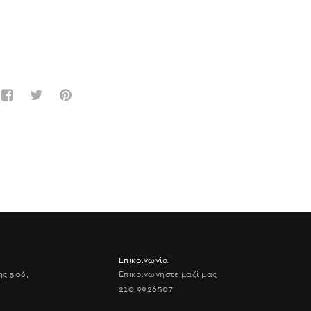
Επικοινωνία
ης 506,
Επικοινωνήστε μαζί μας
210 9926507