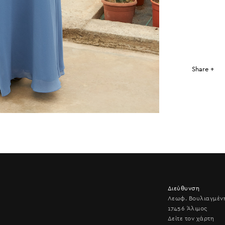
Share +
Διεύθυνση
Λεωφ. Βουλιαγμέν
17456 Άλιμος
Δείτε τον χάρτη